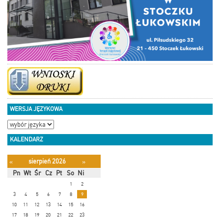
WERSJA JĘZYKOWA
KALENDARZ
sierpień 2026
«
»
Pn
Wt
Śr
Cz
Pt
So
Ni
1
2
3
4
5
6
7
8
9
10
11
12
13
14
15
16
17
18
19
20
21
22
23