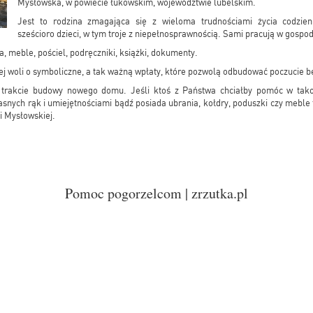
Mysłowska, w powiecie łukowskim, województwie lubelskim.
Jest to rodzina zmagająca się z wieloma trudnościami życia codzi
sześcioro dzieci, w tym troje z niepełnosprawnością. Sami pracują w gospo
, meble, pościel, podręczniki, książki, dokumenty.
ej woli o symboliczne, a tak ważną wpłaty, które pozwolą odbudować poczucie 
w trakcie budowy nowego domu. Jeśli ktoś z Państwa chciałby pomóc w tak
snych rąk i umiejętnościami bądź posiada ubrania, kołdry, poduszki czy meble 
 Mysłowskiej.
Pomoc pogorzelcom | zrzutka.pl