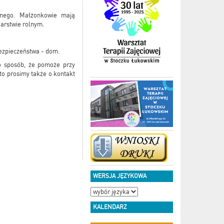
ennego. Małżonkowie mają
darstwie rolnym.
bezpieczeństwa - dom.
o sposób, że pomoże przy
to prosimy także o kontakt
WERSJA JĘZYKOWA
KALENDARZ