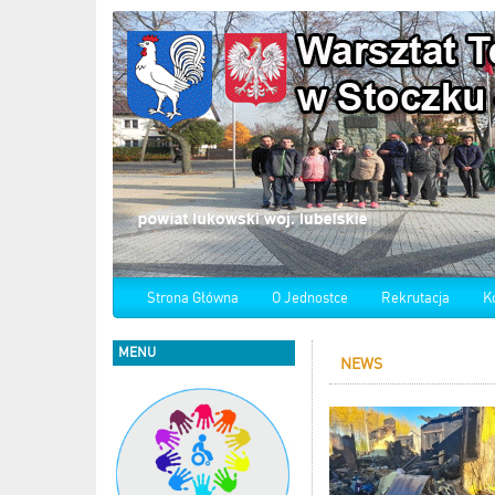
Strona Główna
O Jednostce
Rekrutacja
K
MENU
NEWS