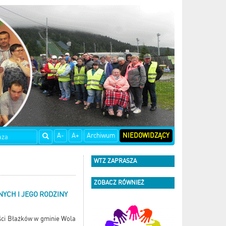
A-
A+
Archiwum
NIEDOWIDZĄCY
WTZ ZAPRASZA
ZOBACZ RÓWNIEŻ
YCH I JEGO RODZINY
ości Błażków w gminie Wola